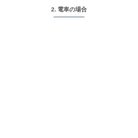
組
限
2. 電車の場合
定
一
棟
貸
し
の
別
荘
、
『
U
M
I
C
H
I