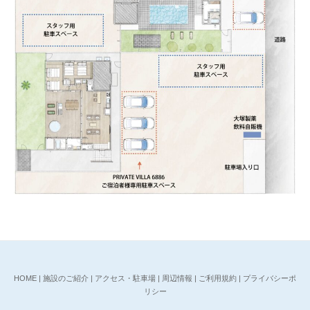
を
コ
の
字
型
建
物
の
南
面
へ
配
置
し
、
視
HOME
|
施設のご紹介
|
アクセス・駐車場
|
周辺情報
|
ご利用規約
|
プライバシーポ
界
リシー
を