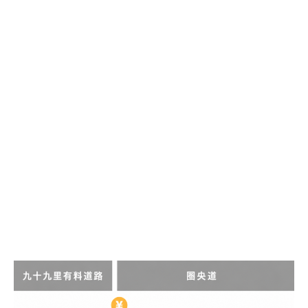
by
気
rs1563007
の
サ
ン
ラ
イ
ズ
ビ
ー
チ
ま
で
約
5
0
0
m
、