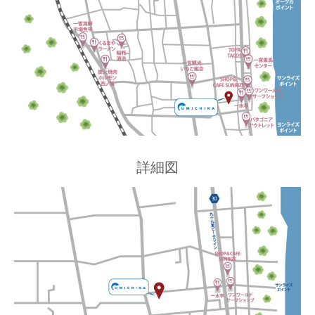
ッ
ド
デ
ッ
キ
を
設
置
。
※
詳細図
2
0
2
4
年
9
月
に