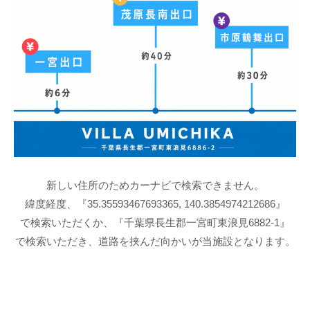
徒
歩
約
7
分
。
木
漏
れ
日
新しい住所のためカーナビで検索できません。
を
緯度経度、『35.35593467693365, 140.3854974212686』
味
で検索いただくか、『千葉県長生郡一宮町東浪見6882-1』
わ
で検索いただき、道路を挟んだ向かいが当施設となります。
う
一
日
一