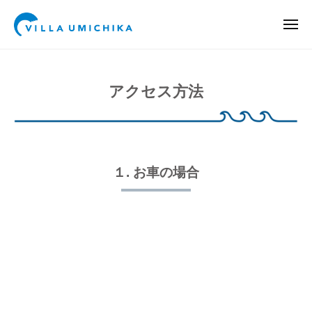
V
コ
ー
I
ン
メ
L
ニ
テ
V
ュ
都
L
ー
ア
ン
I
心
A
ク
か
U
ツ
L
アクセス方法
M
ら
へ
セ
L
I
約
ス
A
ス・
C
9
キ
U
駐
H
0
ッ
M
I
分
１. お車の場合
車
プ
I
K
、
場
A
C
サ
H
ー
2026
フ
I
年
ィ
6
K
ン
月
A
で
6
日
人