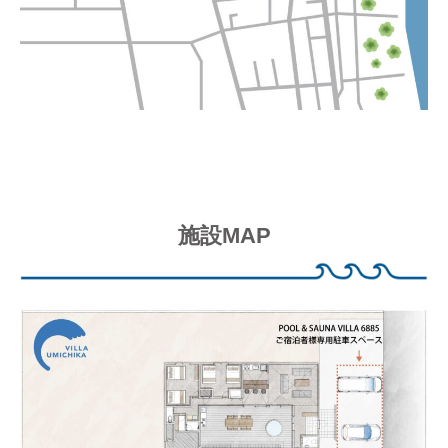
は
大
型
バ
レ
ル
サ
ウ
ナ
施設MAP
を
設
置
予
定
。
各
設
備