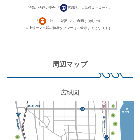
ー
特急、快速の場合 『
東浪駅』には停まりません。
＆
サ
『
上総一ノ宮駅』のご利用が便利です。
ウ
※上総一ノ宮駅の待機タクシーは20時頃までとなります。
ナ
、
B
B
周辺マップ
Q
が
で
き
広域図
る
広
々
し
た
ウ